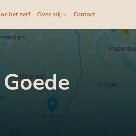
oe het zelf
Over mij
Contact
r Goede