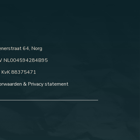
nerstraat 64, Norg
 NL004594284B95
KvK 88375471
orwaarden &
Privacy statement